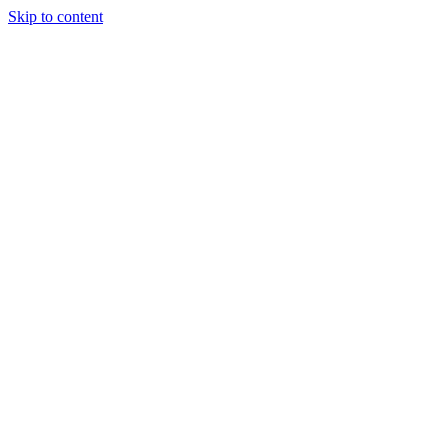
Skip to content