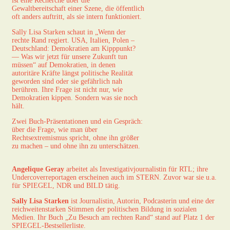
ist eine Recherche über die
Gewaltbereitschaft einer Szene, die öffentlich
oft anders auftritt, als sie intern funktioniert.
Sally Lisa Starken schaut in „Wenn der
rechte Rand regiert. USA, Italien, Polen –
Deutschland: Demokratien am Kipppunkt?
— Was wir jetzt für unsere Zukunft tun
müssen“ auf Demokratien, in denen
autoritäre Kräfte längst politische Realität
geworden sind oder sie gefährlich nah
berühren. Ihre Frage ist nicht nur, wie
Demokratien kippen. Sondern was sie noch
hält.
Zwei Buch-Präsentationen und ein Gespräch:
über die Frage, wie man über
Rechtsextremismus spricht, ohne ihn größer
zu machen – und ohne ihn zu unterschätzen.
Angelique Geray
arbeitet als Investigativjournalistin für RTL; ihre
Undercoverreportagen erscheinen auch im STERN. Zuvor war sie u.a.
für SPIEGEL, NDR und BILD tätig.
Sally Lisa Starken
ist Journalistin, Autorin, Podcasterin und eine der
reichweitenstarken Stimmen der politischen Bildung in sozialen
Medien. Ihr Buch „Zu Besuch am rechten Rand“ stand auf Platz 1 der
SPIEGEL-Bestsellerliste.