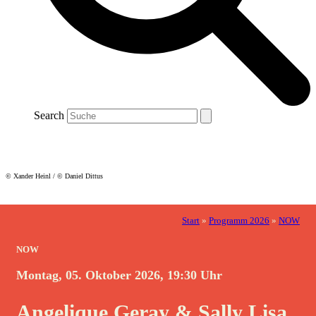
Search
© Xander Heinl / © Daniel Dittus
Start
»
Programm 2026
»
NOW
NOW
Montag, 05. Oktober 2026, 19:30 Uhr
Angelique Geray & Sally Lisa