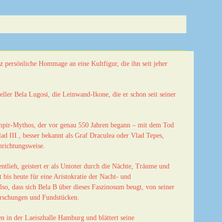
z persönliche Hommage an eine Kultfigur, die ihn seit jeher
ller Bela Lugosi, die Leinwand-Ikone, die er schon seit seiner
ampir-Mythos, der vor genau 550 Jahren begann – mit dem Tod
lad III., besser bekannt als Graf Draculea oder Vlad Tepes,
nrichtungsweise.
tlieh, geistert er als Untoter durch die Nächte, Träume und
t bis heute für eine Aristokratie der Nacht- und
lso, dass sich Bela B über dieses Faszinosum beugt, von seiner
orschungen und Fundstücken.
n in der Laeiszhalle Hamburg und blättert seine