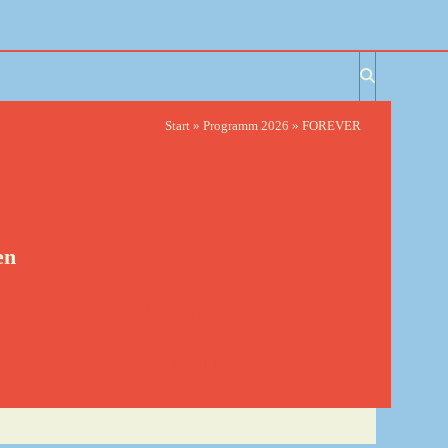
Start
»
Programm 2026
»
FOREVER
en
TICKETS
TICKETS + HOTEL