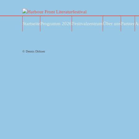
Skip
to
content
Startseite
Programm 2026
Festivalzentrum
Über uns
Partner
A
© Dennis Dirksen