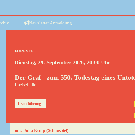
rchiv
Newsletter Anmeldung
FOREVER
Dienstag, 29. September 2026, 20:00 Uhr
Der Graf - zum 550. Todestag eines Untot
Laeiszhalle
Uraufführung
mit: Julia Kemp (Schauspiel)