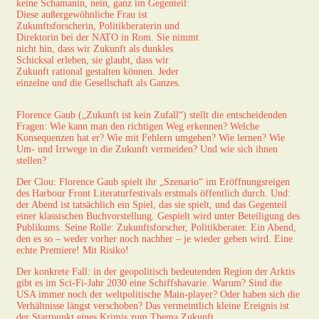
keine Schamanin, nein, ganz im Gegenteil:
Diese außergewöhnliche Frau ist
Zukunftsforscherin, Politikberaterin und
Direktorin bei der NATO in Rom. Sie nimmt
nicht hin, dass wir Zukunft als dunkles
Schicksal erleben, sie glaubt, dass wir
Zukunft rational gestalten können. Jeder
einzelne und die Gesellschaft als Ganzes.
Florence Gaub („Zukunft ist kein Zufall“) stellt die entscheidenden
Fragen: Wie kann man den richtigen Weg erkennen? Welche
Konsequenzen hat er? Wie mit Fehlern umgehen? Wie lernen? Wie
Um- und Irrwege in die Zukunft vermeiden? Und wie sich ihnen
stellen?
Der Clou: Florence Gaub spielt ihr „Szenario“ im Eröffnungsreigen
des Harbour Front Literaturfestivals erstmals öffentlich durch. Und:
der Abend ist tatsächlich ein Spiel, das sie spielt, und das Gegenteil
einer klassischen Buchvorstellung. Gespielt wird unter Beteiligung des
Publikums. Seine Rolle: Zukunftsforscher, Politikberater. Ein Abend,
den es so – weder vorher noch nachher – je wieder geben wird. Eine
echte Premiere! Mit Risiko!
Der konkrete Fall: in der geopolitisch bedeutenden Region der Arktis
gibt es im Sci-Fi-Jahr 2030 eine Schiffshavarie. Warum? Sind die
USA immer noch der weltpolitische Main-player? Oder haben sich die
Verhältnisse längst verschoben? Das vermeintlich kleine Ereignis ist
der Startpunkt eines Krimis zum Thema Zukunft.