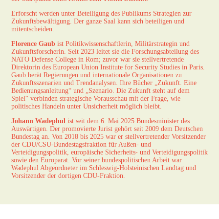
Erforscht werden unter Beteiligung des Publikums Strategien zur
Zukunftsbewältigung. Der ganze Saal kann sich beteiligen und
mitentscheiden.
Florence Gaub
ist Politikwissenschaftlerin, Militärstrategin und
Zukunftsforscherin. Seit 2023 leitet sie die Forschungsabteilung des
NATO Defense College in Rom; zuvor war sie stellvertretende
Direktorin des European Union Institute for Security Studies in Paris.
Gaub berät Regierungen und internationale Organisationen zu
Zukunftsszenarien und Trendanalysen. Ihre Bücher „Zukunft. Eine
Bedienungsanleitung“ und „Szenario. Die Zukunft steht auf dem
Spiel“ verbinden strategische Vorausschau mit der Frage, wie
politisches Handeln unter Unsicherheit möglich bleibt.
Johann Wadephul
ist seit dem 6. Mai 2025 Bundesminister des
Auswärtigen. Der promovierte Jurist gehört seit 2009 dem Deutschen
Bundestag an. Von 2018 bis 2025 war er stellvertretender Vorsitzender
der CDU/CSU-Bundestagsfraktion für Außen- und
Verteidigungspolitik, europäische Sicherheits- und Verteidigungspolitik
sowie den Europarat. Vor seiner bundespolitischen Arbeit war
Wadephul Abgeordneter im Schleswig-Holsteinischen Landtag und
Vorsitzender der dortigen CDU-Fraktion.