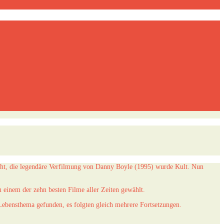
acht, die legendäre Verfilmung von Danny Boyle (1995) wurde Kult. Nun
 einem der zehn besten Filme aller Zeiten gewählt.
ebensthema gefunden, es folgten gleich mehrere Fortsetzungen.