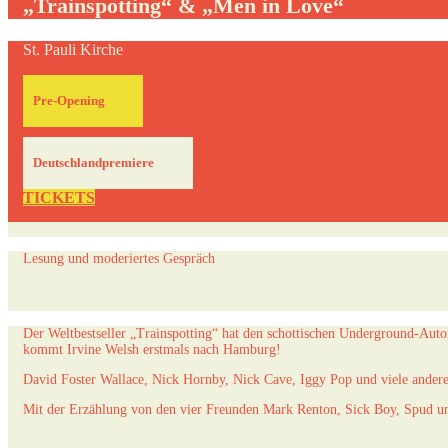
„Trainspotting“ & „Men in Love“
St. Pauli Kirche
Pre-Opening
Deutschlandpremiere
TICKETS
Lesung und moderiertes Gespräch
Der Weltbestseller „Trainspotting“ hat den schottischen Underground-Auto
kommt Irvine Welsh erstmals nach Hamburg!
David Foster Wallace, Nick Hornby, Nick Cave, Iggy Pop und viele andere
Mit der Erzählung von den vier Freunden Mark Renton, Sick Boy, Spud un