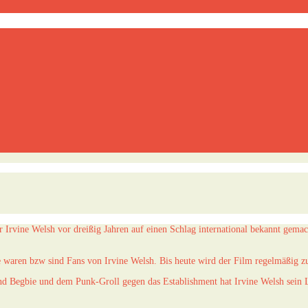
r Irvine Welsh vor dreißig Jahren auf einen Schlag international bekannt gem
 waren bzw sind Fans von Irvine Welsh. Bis heute wird der Film regelmäßig zu
d Begbie und dem Punk-Groll gegen das Establishment hat Irvine Welsh sein L