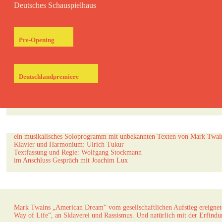
Deutsches Schauspielhaus
Pre-Opening
Deutschlandpremiere
ein musikalisches Soloprogramm mit unbekannten Texten von Mark Twai
Klavier und Harmonium: Ulrich Tukur
Textfassung und Regie: Wolfgang Stockmann
im Anschluss Gespräch mit Joachim Lux
Mark Twains „American Dream“ vom gesellschaftlichen Aufstieg ereignete
Way of Life“, an Sklaverei und Rassismus. Und natürlich mit der Erfin