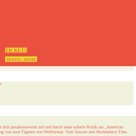
TICKETS
TICKETS + HOTEL
n
 sich paradoxerweise mit und durch seine scharfe Kritik am „American
dung von zwei Figuren von Weltformat: Tom Sawyer und Huckleberry Finn.