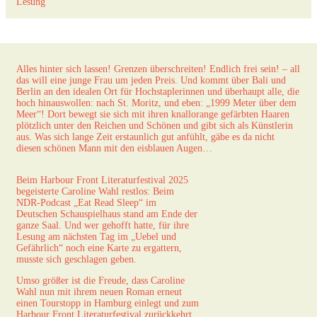
Lesung
Alles hinter sich lassen! Grenzen überschreiten! Endlich frei sein! – all
das will eine junge Frau um jeden Preis. Und kommt über Bali und
Berlin an den idealen Ort für Hochstaplerinnen und überhaupt alle, die
hoch hinauswollen: nach St. Moritz, und eben: „1999 Meter über dem
Meer“! Dort bewegt sie sich mit ihren knallorange gefärbten Haaren
plötzlich unter den Reichen und Schönen und gibt sich als Künstlerin
aus. Was sich lange Zeit erstaunlich gut anfühlt, gäbe es da nicht
diesen schönen Mann mit den eisblauen Augen…
Beim Harbour Front Literaturfestival 2025
begeisterte Caroline Wahl restlos: Beim
NDR-Podcast „Eat Read Sleep“ im
Deutschen Schauspielhaus stand am Ende der
ganze Saal. Und wer gehofft hatte, für ihre
Lesung am nächsten Tag im „Uebel und
Gefährlich“ noch eine Karte zu ergattern,
musste sich geschlagen geben.
Umso größer ist die Freude, dass Caroline
Wahl nun mit ihrem neuen Roman erneut
einen Tourstopp in Hamburg einlegt und zum
Harbour Front Literaturfestival zurückkehrt.