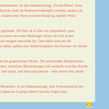
estivalzentrum: An drei Abenden bringt „Freche Möwe“ beim
Sprache nicht als Wettbewerbsdisziplin versteht, sondern als
 – sondern eine Show zwischen Stand-up, Spoken Word,
ründet. Die Idee ist so klar wie sympathisch: gute,
wcomern aus einer Hamburger Szene, die sich in den
on morgen entwickelt hat. Dass dabei nicht nur die
t stehen, gehört zum Selbstverständnis des Formats: ein Abend
raft des gesprochenen Wortes. Die auftretenden Künstlerinnen
danken, verdichten Beobachtungen und wechseln zwischen Komik
nd scharf, mal leise und poetisch – aber immer live, direkt
 Momenten: In der Rathauspassage, dem Festivalzentrum des
l Gegenwart in gesprochener Sprache liegen kann.