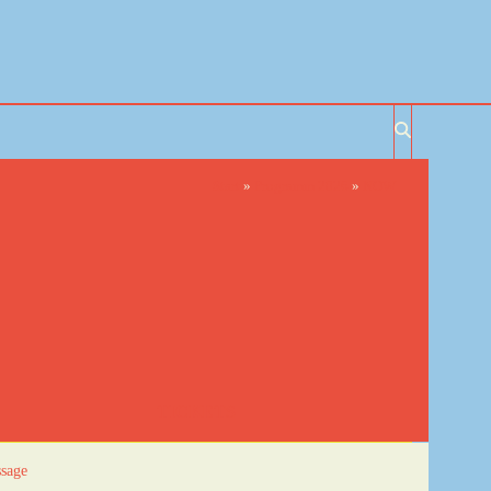
Start
»
Programm 2026
»
NOW
TICKETS
ssage