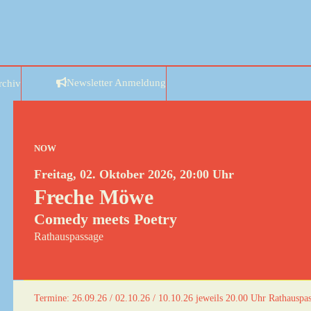
rchiv
Newsletter Anmeldung
NOW
Freitag, 02. Oktober 2026, 20:00 Uhr
Freche Möwe
Comedy meets Poetry
Rathauspassage
Termine: 26.09.26 / 02.10.26 / 10.10.26 jeweils 20.00 Uhr Rathauspa