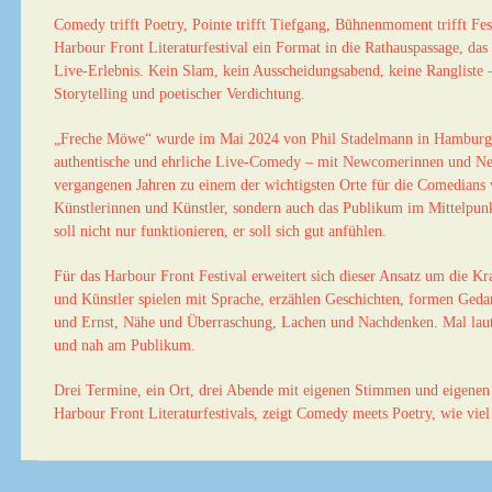
Comedy trifft Poetry, Pointe trifft Tiefgang, Bühnenmoment trifft F
Harbour Front Literaturfestival ein Format in die Rathauspassage, das 
Live-Erlebnis. Kein Slam, kein Ausscheidungsabend, keine Rangliste
Storytelling und poetischer Verdichtung.
„Freche Möwe“ wurde im Mai 2024 von Phil Stadelmann in Hamburg geg
authentische und ehrliche Live-Comedy – mit Newcomerinnen und Ne
vergangenen Jahren zu einem der wichtigsten Orte für die Comedians v
Künstlerinnen und Künstler, sondern auch das Publikum im Mittelpunk
soll nicht nur funktionieren, er soll sich gut anfühlen.
Für das Harbour Front Festival erweitert sich dieser Ansatz um die K
und Künstler spielen mit Sprache, erzählen Geschichten, formen Ge
und Ernst, Nähe und Überraschung, Lachen und Nachdenken. Mal laut u
und nah am Publikum.
Drei Termine, ein Ort, drei Abende mit eigenen Stimmen und eigenen
Harbour Front Literaturfestivals, zeigt Comedy meets Poetry, wie vie