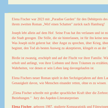
Elena Fischer war 2023 mit „Paradise Garden“ für den Debütpreis des 
ihrem zweiten Roman „Wirf einen Schatten“ zurück nach Hamburg!
Joseph lebt allein auf dem Hof. Seine Frau hat ihn verlassen und ist
die Stadt gezogen. Die Stille, die sie hinterlassen, ist für ihn keine n
Was Joseph nicht gelernt hat: über Angst zu sprechen, über Krieg, übe
beginnt, den Tod als besten Ausweg zu akzeptieren, klingelt es an der 
Birdie ist zwanzig, erschöpft und auf der Flucht vor ihrer Familie. W
erholt und anfängt, von ihrer Liebsten und ihren Träumen zu erzählen, 
Wahrheiten, vor denen er sein Leben lang davongelaufen ist.
Elena Fischers neuer Roman spielt in den Sechzigerjahren auf dem Lan
Genauigkeit davon, wie Menschen einander retten, ohne es zu wissen.
„Elena Fischer schreibt mit großer sprachlicher Kraft über die Zerbre
Beziehungen.“ Jury des Aspekte-Literaturpreises
Elena Fischer
, geboren 1987, studierte Komparatistik und Filmwissens