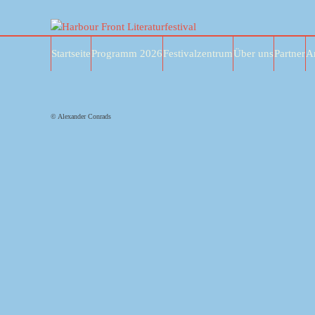
Skip
to
content
Startseite
Programm 2026
Festivalzentrum
Über uns
Partner
A
© Alexander Conrads