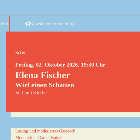
rchiv
Newsletter Anmeldung
NOW
Freitag, 02. Oktober 2026, 19:30 Uhr
Elena Fischer
Wirf einen Schatten
St. Pauli Kirche
Lesung und moderiertes Gespräch
Moderation: Daniel Kaiser