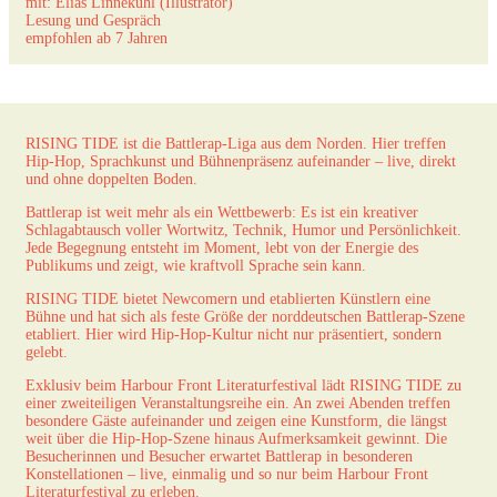
mit: Elias Linnekuhl (Illustrator)
Lesung und Gespräch
empfohlen ab 7 Jahren
RISING TIDE ist die Battlerap-Liga aus dem Norden. Hier treffen
Hip-Hop, Sprachkunst und Bühnenpräsenz aufeinander – live, direkt
und ohne doppelten Boden.
Battlerap ist weit mehr als ein Wettbewerb: Es ist ein kreativer
Schlagabtausch voller Wortwitz, Technik, Humor und Persönlichkeit.
Jede Begegnung entsteht im Moment, lebt von der Energie des
Publikums und zeigt, wie kraftvoll Sprache sein kann.
RISING TIDE bietet Newcomern und etablierten Künstlern eine
Bühne und hat sich als feste Größe der norddeutschen Battlerap-Szene
etabliert. Hier wird Hip-Hop-Kultur nicht nur präsentiert, sondern
gelebt.
Exklusiv beim Harbour Front Literaturfestival lädt RISING TIDE zu
einer zweiteiligen Veranstaltungsreihe ein. An zwei Abenden treffen
besondere Gäste aufeinander und zeigen eine Kunstform, die längst
weit über die Hip-Hop-Szene hinaus Aufmerksamkeit gewinnt. Die
Besucherinnen und Besucher erwartet Battlerap in besonderen
Konstellationen – live, einmalig und so nur beim Harbour Front
Literaturfestival zu erleben.